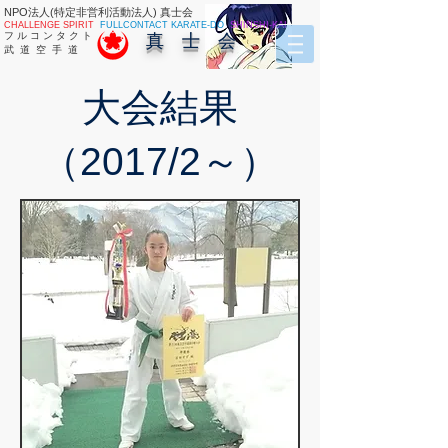
NPO法人(特定非営利活動法人) 真士会
CHALLENGE SPIRIT
FULLCONTACT KARATE-DO
SHINSHI-KAI
フ ル コ ン タ ク ト
真 士 会
武 道 空 手 道
大会結果
（2017/2～）