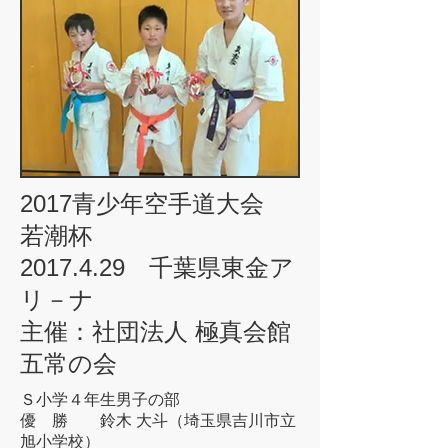
2017青少年空手道大会
若潮杯
2017.4.29 千葉県東金ア
リ－ナ
主催：社団法人 極真会館
五常の会
Ｓ小学４年生男子の部
優 勝 鈴木 大斗（埼玉県吉川市立
旭小学校）