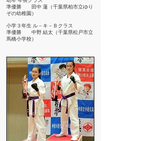
幼年 年長クラス
準優勝 田中 蓮（千葉県柏市立ゆり
ぞの幼稚園）
小学３年生 ル－キ－Ｂクラス
準優勝 中野 結太（千葉県松戸市立
馬橋小学校）