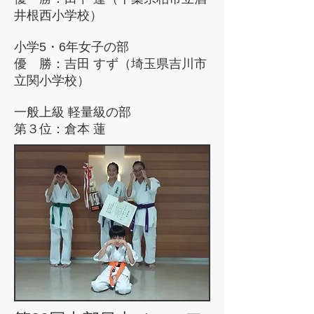
井根西小学校）
小学5・6年女子の部
優 勝：吉田 すず（埼玉県吉川市
立関小学校）
一般上級 軽量級の部
第３位：倉本 蓮