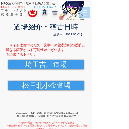
NPO法人(特定非営利活動法人) 真士会
CHALLENGE SPIRIT
FULLCONTACT KARATE-DO
SHINSHI-KAI
フ ル コ ン タ ク ト
真 士 会
武 道 空 手 道
道場紹介・稽古日時
【更新日 2022/02/01】
※サイト改修中のため、見学・体験参加時の説明と
異なる箇所がある可能性がございます。
予め御了承下さい。
埼玉吉川道場
松戸北小金道場
Copyright(c)
2014 - 2026
SHINSHI-KAI All Rights Reserved.
埼玉吉川道場:
048-983-5408
松戸北小金道場:
047-346-2229
※連絡時間は11時から18時まで(祝日や休練日はお休み)
※移動中や稽古中など電話に出られない場合がございます。連絡時間内に再度
お掛け直しください。