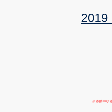
201
※移動中や