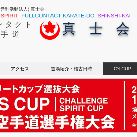
非営利活動法人) 真士会
SPIRIT
FULLCONTACT KARATE-DO
SHINSHI-KAI
ン タ ク ト
真 士 会
 手 道
アクセス
道場紹介・稽古日時
CS CUP