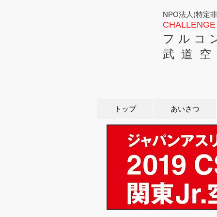
NPO法人(特定
CHALLENGE 
フ ル コ 
武 道 空
トップ
あいさつ