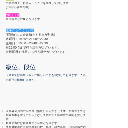
中学生以上、社会人、シニアを推進しております。
(小6から参加可能)
MIXクラス
全道場生が対象となります。
選手クラスについて
(継続的に大会参加をする方が対象)
​水曜日：19:30〜21:00〜22:30
金曜日：19:00〜20:40〜22:30
※23:00頃まで行う場合がございます。
※日曜日や祝日にも行う場合がございます。
級位、段位
（当会では昇級（段）に厳しいことを自負しております。入会
の順序に比例しません）
入会者全員の方が白帯（無級）から始まります。初審査までは
初級基本を覚えてからとなりますので１年程度の期間を要しま
す。
審査受審には審査費用が必要となります。
受審対象者には稽古参加日数、礼儀、稽古姿勢、日頃の稽古内