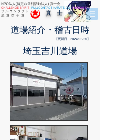
NPO法人(特定非営利活動法人) 真士会
CHALLENGE SPIRIT
FULLCONTACT KARATE-DO
SHINSHI-KAI
フ ル コ ン タ ク ト
真 士 会
武 道 空 手 道
​道場紹介・稽古日時
【更新日 2024/08/20】
埼玉吉川道場