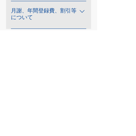
円 ・入会者用サポーター：6,000
①入会申込書：稽古場にてお渡し
円 ※女子は1,700円引き(キャン
します。ご記入とサインまたは捺
月謝、年間登録費、割引等
ペーン期間中は除く) ・会指定空
について
印をお願いします。 ②通帳、金融
手衣：13,000円 ・年間登録費：
機関届出印：口座自動引落用紙を
・月謝および年間登録費は口座自
2,000円 ​ ※小学3年生から膝サポ
稽古場にてお渡ししますのでご記
動引落となります。月謝は稽古月
ーターが必要となります。
入と届出印のご捺印をお願いしま
体験はコチラ
に引落となる後納となります。
す。 ③入会時の費用：入会時にか
（引落手数料会負担） （例）４月
かる費用（28,000円）を準備して
分が同月の４月２７日に引落され
頂き、指導者までお渡し下さい。
ます。 ・口座自動引落日は毎月２
​アクセス
※見学や体験当日にご入会を決
７日（金融機関が休みの場合は翌
められた場合、①をご記入いただ
〒342-0005
営業日）となります。 ・毎月の月
きます。②③は次回ご持参下さい
埼玉県吉川市川藤3582-5
謝は１人￥６，２５０となりま
※体験者不在の見学は出来ませ
☎︎
048-983-5408
す。 【２人目より家族割引適用
ん。
月曜日～土曜日11時～18時
（ご家族で同一口座引落しに限
(お昼時間帯可。土曜日は10:30からとなりま
す。休日、休練日はお休み)
る）】 ※ご兄弟２人目：￥５，７
５０・ご兄弟３人目：￥４，２５
０・親１人：￥４，５００となり
ます。 ・５０才以上の方は毎月の