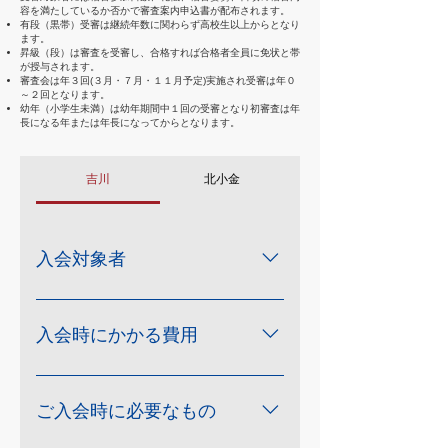
容を満たしているか否かで審査案内申込書が配布されます。
有段（黒帯）受審は継続年数に関わらず高校生以上からとなり
ます。
昇級（段）は審査を受審し、合格すれば合格者全員に免状と帯
が授与されます。
審査会は年３回(３月・７月・１１月予定)実施され受審は年０
～２回となります。
幼年（小学生未満）は幼年期間中１回の受審となり初審査は年
長になる年または年長になってからとなります。
吉川
北小金
入会対象者
４才のこども（就園児）、学生か
ら社会人、中高年まで！ 幅広い年
入会時にかかる費用
齢層の方に生涯を通してお楽しみ
頂けます。
28,000円 〔ご入会時の費用の全て
が含まれた金額です〕 〔内 訳
ご入会時に必要なもの
（1人あたり）〕 ・入会金：7,000