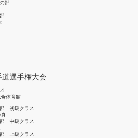
の部
部
大
手道選手権大会
.4
総合体育館
部 初級クラス
寿真
部 中級クラス
遥
部 上級クラス