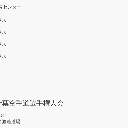
育センター
ラス
ラス
ラス
ラス
千葉空手道選手権大会
.31
館 渡邊道場