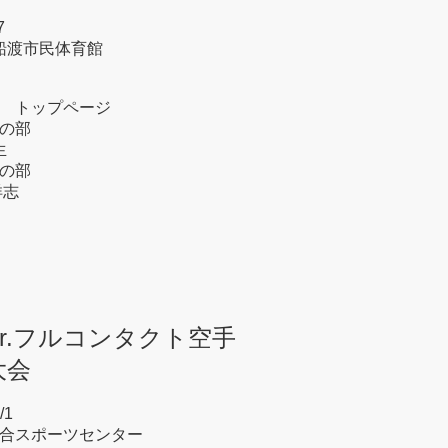
7
船渡市民体育館
 トップページ
の部
生
の部
洋志
北Jr.フルコンタクト空手
大会
/1
合スポーツセンター