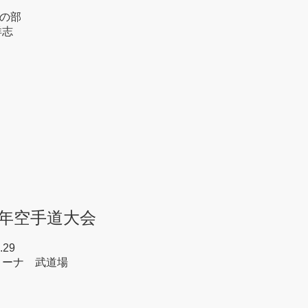
の部
洋志
少年空手道大会
.29
リーナ 武道場