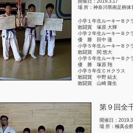
開催日：2019.3.17
場 所：神奈川県南足柄体
小学１年生ルーキーＢク
敢闘賞 塚原 大輝
小学２年生ルーキーＢク
優 勝 田中 蓮
小学５年生ルーキーＢク
敢闘賞 関 悠大
小学５年生ルーキーＢク
優 勝 塚原 翔
小学５年生ＣＨクラス
敢闘賞 中野 結太
敢闘賞 山崎 隆生
第９回全
開催日：2019.3
場 所：極真会