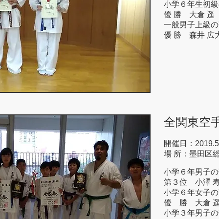
小学６年生初級
優 勝 大倉 遥
一般男子上級の
優 勝 森井 広
全関東空
開催日：2019.5
場 所：墨田区
小学６年男子の
第３位 小澤 
小学６年女子の
優 勝 大倉 
小学３年男子の