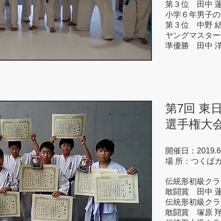
第３位 田中 
小学６年男子の
第３位 中野 
ヤングマスター
準優勝 田中 
第7回 東
選手権大
開催日：2019.6
場 所：つくば
伝統形初級クラ
敢闘賞 田中 
伝統形初級クラ
敢闘賞 塚原 