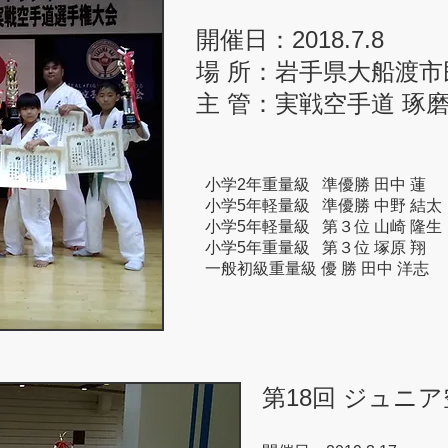
開催日：2018.7.8
場 所：岩手県大船渡市
主 管：実戦空手道 琢
小学2年重量級 準優勝 田中 蓮
小学5年軽量級 準優勝 中野 結太
小学5年軽量級 第３位 山崎 隆生
小学5年重量級 第３位 塚原 翔
一般初級重量級 優 勝 田中 洋志
第18回 ジュニ