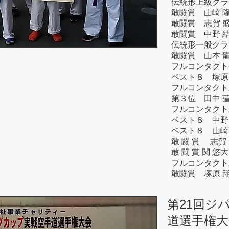
伝統形上級クラ
敢闘賞 山崎 
敢闘賞 志賀 
敢闘賞 中野 
伝統形一般クラ
敢闘賞 山本 
フルコンタクト
ベスト８ 塚原
フルコンタクト
第３位 田中 
フルコンタクト
ベスト８ 中野
ベスト８ 山崎
敢 闘 賞 志賀
敢 闘 賞 関 悠大
フルコンタクト
敢闘賞 塚原 
第21回ジ
道選手権大