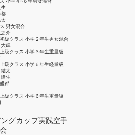
ス 小学４~６年男女混合
隆生
盛都
結太
ス 男女混合
龍之介
初級クラス 小学２年生男女混合
 大輝
上級クラス 小学３年生重量級
蓮
上級クラス 小学６年生軽量級
 結太
 隆生
 盛都
上級クラス 小学６年生重量級
翔
パングカップ実践空手
会