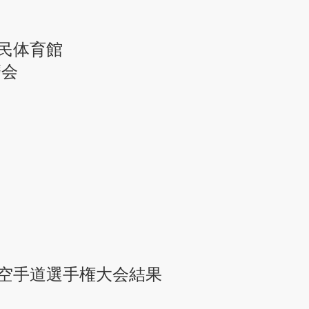
民体育館
磨会
ア空手道選手権大会結果