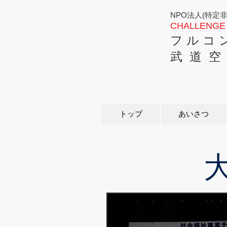
NPO法人(特定
CHALLENGE 
フ ル コ 
武 道 空
トップ
あいさつ
大