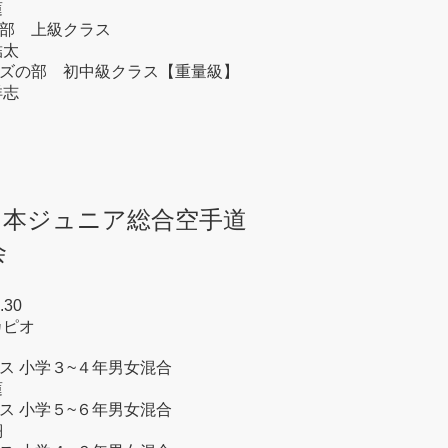
蓮
部 上級クラス
結太
ズの部 初中級クラス【重量級】
洋志
日本ジュニア総合空手道
会
.30
カピオ
ス 小学３~４年男女混合
蓮
ス 小学５~６年男女混合
翔