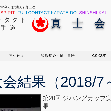
非営利活動法人) 真士会
SPIRIT
FULLCONTACT KARATE-DO
SHINSHI-KAI
ン タ ク ト
真 士 会
 手 道
アクセス
道場紹介・稽古日時
CS CUP
会結果（2018/7
第20回 ジパングカップ
果