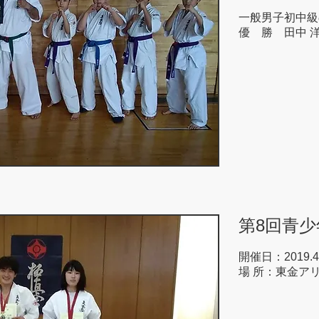
一般男子初中級
優 勝 田中 
第8回青
開催日：2019.4
場 所：東金ア