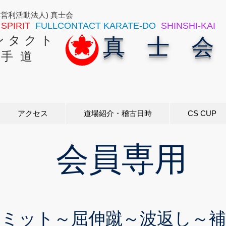
非営利活動法人) 真士会
SPIRIT
FULLCONTACT KARATE-DO
SHINSHI-KAI
ン タ ク ト
真 士 会
 手 道
アクセス
道場紹介・稽古日時
CS CUP
会員専用
る
ミット～屈伸蹴～波返し～補