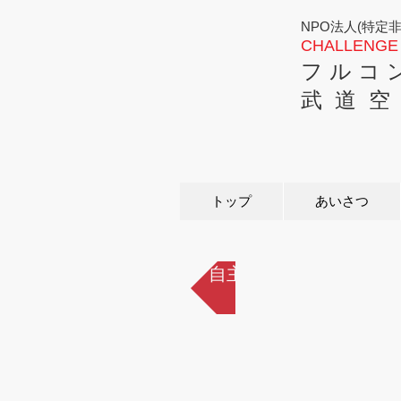
NPO法人(特定
CHALLENGE 
フ ル コ 
武 道 空
トップ
あいさつ
自主稽古メニューへ戻