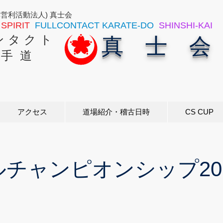
非営利活動法人) 真士会
SPIRIT
FULLCONTACT KARATE-DO
SHINSHI-KAI
ン タ ク ト
真 士 会
 手 道
アクセス
道場紹介・稽古日時
CS CUP
チャンピオンシップ20