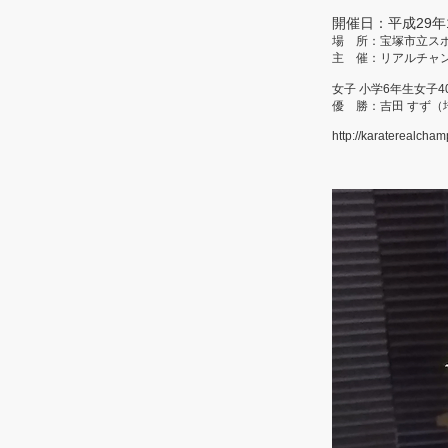
開催日：平成29年
場 所：宝塚市立ス
主 催：リアルチャ
女子 小学6年生女子
優 勝：吉田 すず（
http://karaterealcham