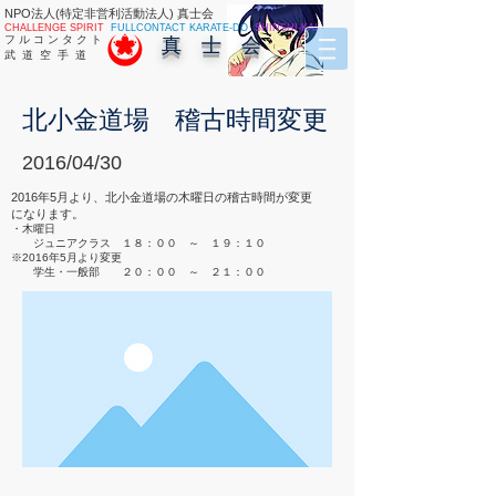
NPO法人(特定非営利活動法人) 真士会
CHALLENGE SPIRIT
FULLCONTACT KARATE-DO
SHINSHI-KAI
フ ル コ ン タ ク ト
真 士 会
武 道 空 手 道
北小金道場 稽古時間変更
2016/04/30
2016年5月より、北小金道場の木曜日の稽古時間が変更
になります。
・木曜日
ジュニアクラス １８：００ ～ １９：１０
※2016年5月より変更
学生・一般部 ２０：００ ～ ２１：００