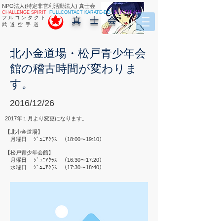
NPO法人(特定非営利活動法人) 真士会
CHALLENGE SPIRIT
FULLCONTACT KARATE-DO
SHINSHI-KAI
フ ル コ ン タ ク ト
真 士 会
武 道 空 手 道
北小金道場・松戸青少年会
館の稽古時間が変わりま
す。
2016/12/26
2017年１月より変更になります。
【北小金道場】
月曜日 ｼﾞｭﾆｱｸﾗｽ （18:00～19:10）
【松戸青少年会館】
月曜日 ｼﾞｭﾆｱｸﾗｽ （16:30～17:20）
水曜日 ｼﾞｭﾆｱｸﾗｽ （17:30～18:40）