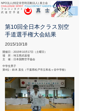
NPO法人(特定非営利活動法人) 真士会
CHALLENGE SPIRIT
FULLCONTACT KARATE-DO
SHINSHI-KAI
フ ル コ ン タ ク ト
真 士 会
武 道 空 手 道
第10回全日本クラス別空
手道選手権大会結果
2015/10/18
開催日：2015年10月17日（土曜日）
場 所：埼玉県武道場
主 催：日本国際空手協会
中学生男子
第4位：鈴木 直生（千葉県松戸市立和名ヶ谷中学校）