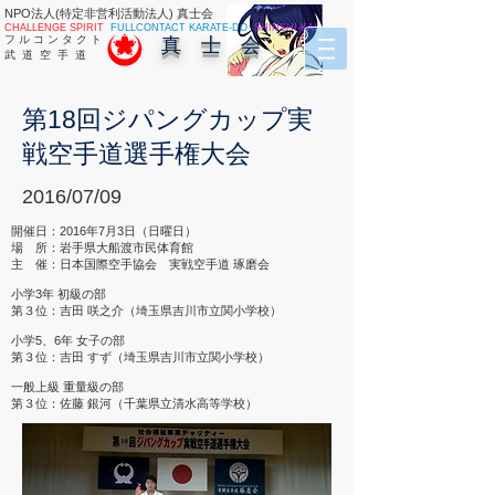
NPO法人(特定非営利活動法人) 真士会
CHALLENGE SPIRIT
FULLCONTACT KARATE-DO
SHINSHI-KAI
フ ル コ ン タ ク ト
真 士 会
武 道 空 手 道
第18回ジパングカップ実
戦空手道選手権大会
2016/07/09
開催日：2016年7月3日（日曜日）
場 所：岩手県大船渡市民体育館
主 催：日本国際空手協会 実戦空手道 琢磨会
小学3年 初級の部
第３位：吉田 咲之介（埼玉県吉川市立関小学校）
小学5、6年 女子の部
第３位：吉田 すず（埼玉県吉川市立関小学校）
一般上級 重量級の部
第３位：佐藤 銀河（千葉県立清水高等学校）