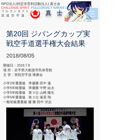
NPO法人(特定非営利活動法人) 真士会
CHALLENGE SPIRIT
FULLCONTACT KARATE-DO
SHINSHI-KAI
フ ル コ ン タ ク ト
真 士 会
武 道 空 手 道
第20回 ジパングカップ実
戦空手道選手権大会結果
2018/08/05
開催日：2018.7.8
場 所：岩手県大船渡市民体育館
主 管：実戦空手道 琢磨会
小学2年重量級 準優勝 田中 蓮
小学5年軽量級 準優勝 中野 結太
小学5年軽量級 第３位 山崎 隆生
小学5年重量級 第３位 塚原 翔
一般初級重量級 優 勝 田中 洋志