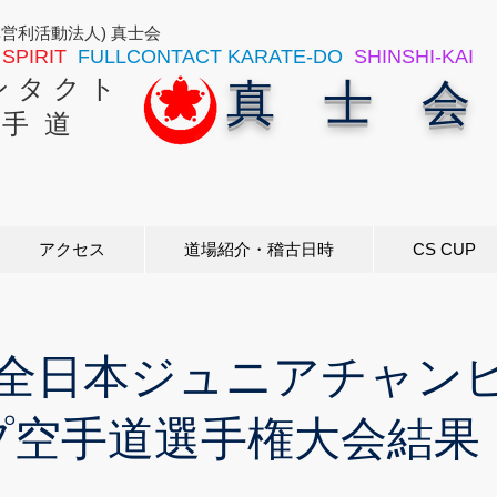
非営利活動法人) 真士会
SPIRIT
FULLCONTACT KARATE-DO
SHINSHI-KAI
ン タ ク ト
真 士 会
 手 道
アクセス
道場紹介・稽古日時
CS CUP
回全日本ジュニアチャン
プ空手道選手権大会結果