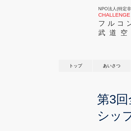
NPO法人(特定
CHALLENGE 
フ ル コ 
武 道 空
トップ
あいさつ
第3
シッ