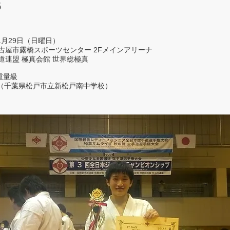
6
1月29日（日曜日）
古屋市露橋スポーツセンター 2Fメインアリーナ
道連盟 極真会館 世界総極真
重量級
大（千葉県松戸市立新松戸南中学校）