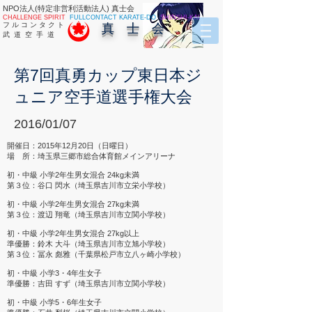
NPO法人(特定非営利活動法人) 真士会
CHALLENGE SPIRIT
FULLCONTACT KARATE-DO
SHINSHI-KAI
フ ル コ ン タ ク ト
真 士 会
武 道 空 手 道
第7回真勇カップ東日本ジ
ュニア空手道選手権大会
2016/01/07
開催日：2015年12月20日（日曜日）
場 所：埼玉県三郷市総合体育館メインアリーナ
初・中級 小学2年生男女混合 24kg未満
第３位：谷口 閃水（埼玉県吉川市立栄小学校）
初・中級 小学2年生男女混合 27kg未満
第３位：渡辺 翔竜（埼玉県吉川市立関小学校）
初・中級 小学2年生男女混合 27kg以上
準優勝：鈴木 大斗（埼玉県吉川市立旭小学校）
第３位：冨永 彪雅（千葉県松戸市立八ヶ崎小学校）
初・中級 小学3・4年生女子
準優勝：吉田 すず（埼玉県吉川市立関小学校）
初・中級 小学5・6年生女子