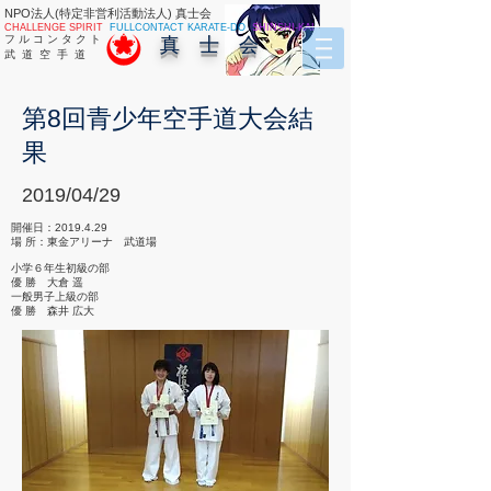
NPO法人(特定非営利活動法人) 真士会
CHALLENGE SPIRIT
FULLCONTACT KARATE-DO
SHINSHI-KAI
フ ル コ ン タ ク ト
真 士 会
武 道 空 手 道
第8回青少年空手道大会結
果
2019/04/29
開催日：2019.4.29
場 所：東金アリーナ 武道場
小学６年生初級の部
優 勝 大倉 遥
一般男子上級の部
優 勝 森井 広大