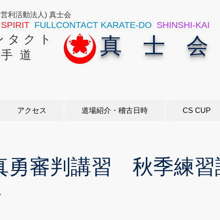
非営利活動法人) 真士会
SPIRIT
FULLCONTACT KARATE-DO
SHINSHI-KAI
ン タ ク ト
真 士 会
 手 道
アクセス
道場紹介・稽古日時
CS CUP
6真勇審判講習 秋季練習
7