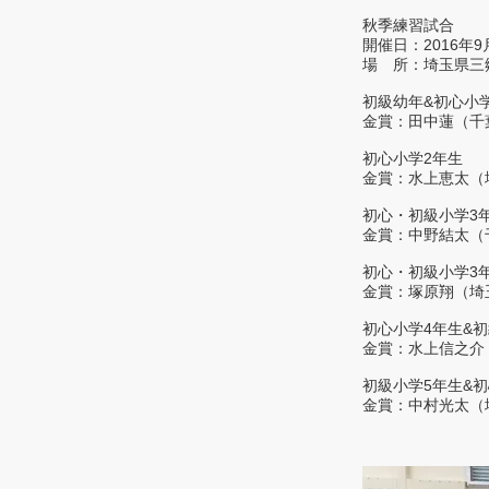
秋季練習試合
開催日：2016年
場 所：埼玉県三
初級幼年&初心小
金賞：田中蓮（千
初心小学2年生
金賞：水上恵太（
初心・初級小学3
金賞：中野結太（
初心・初級小学3
金賞：塚原翔（埼
初心小学4年生&初
金賞：水上信之介
初級小学5年生&
金賞：中村光太（