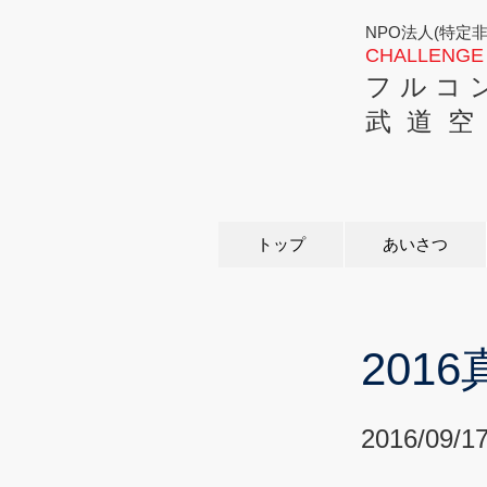
NPO法人(特定
CHALLENGE 
フ ル コ 
武 道 空
トップ
あいさつ
201
2016/09/1