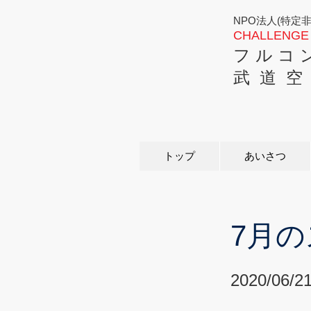
NPO法人(特定
CHALLENGE 
フ ル コ 
武 道 空
トップ
あいさつ
7月
2020/06/2