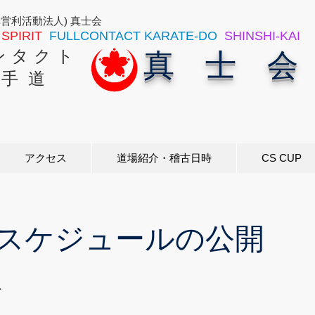
非営利活動法人) 真士会
SPIRIT
FULLCONTACT KARATE-DO
SHINSHI-KAI
ン タ ク ト
真 士 会
 手 道
アクセス
道場紹介・稽古日時
CS CUP
のスケジュールの公開
1