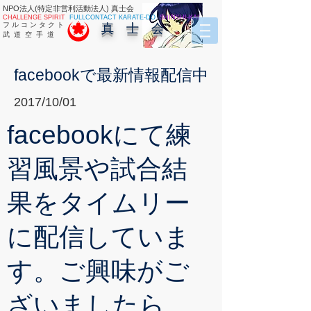
NPO法人(特定非営利活動法人) 真士会
CHALLENGE SPIRIT
FULLCONTACT KARATE-DO
SHINSHI-KAI
フ ル コ ン タ ク ト
真 士 会
武 道 空 手 道
facebookで最新情報配信中
2017/10/01
facebookにて練
習風景や試合結
果をタイムリー
に配信していま
す。ご興味がご
ざいましたら